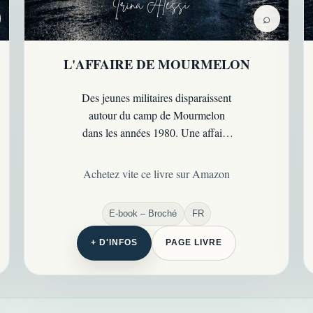
⌕
L'AFFAIRE DE MOURMELON
Des jeunes militaires disparaissent
autour du camp de Mourmelon
dans les années 1980. Une affaire
troublante, marquée par les
silences, les similitudes et les failles
Achetez vite ce livre sur Amazon
d’enquête…
E-book – Broché
FR
+ D'INFOS
PAGE LIVRE