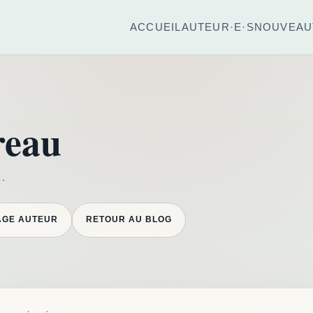
ACCUEIL
AUTEUR·E·S
NOUVEAU
reau
s…
AGE AUTEUR
RETOUR AU BLOG