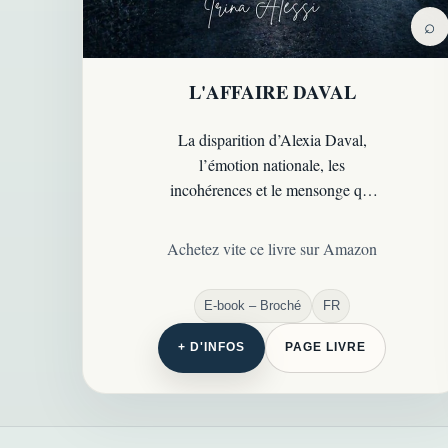
⌕
L'AFFAIRE DAVAL
La disparition d’Alexia Daval,
l’émotion nationale, les
incohérences et le mensonge qui
ont transformé une affaire
médiatique en dossier criminel
Achetez vite ce livre sur Amazon
majeur…
E-book – Broché
FR
+ D'INFOS
PAGE LIVRE