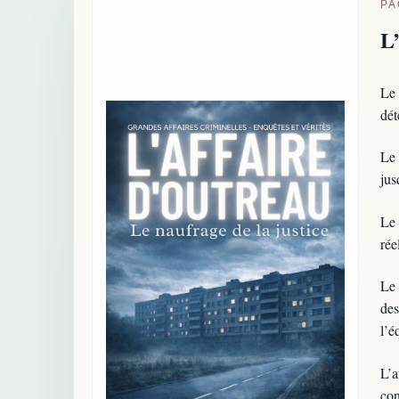
PA
L
Le 
dét
Le 
jus
Le 
rée
Le 
des
l’é
L’a
con