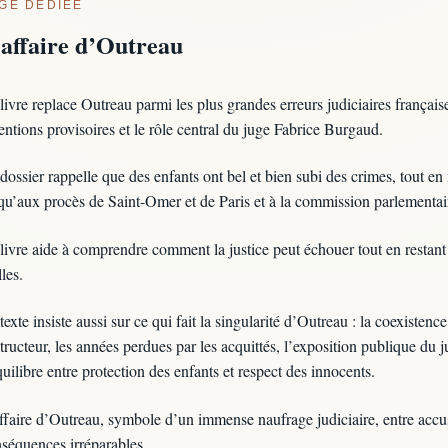
GE DÉDIÉE
’affaire d’Outreau
livre replace Outreau parmi les plus grandes erreurs judiciaires français
entions provisoires et le rôle central du juge Fabrice Burgaud.
dossier rappelle que des enfants ont bel et bien subi des crimes, tout e
qu’aux procès de Saint-Omer et de Paris et à la commission parlementai
livre aide à comprendre comment la justice peut échouer tout en restant 
lles.
texte insiste aussi sur ce qui fait la singularité d’Outreau : la coexisten
tructeur, les années perdues par les acquittés, l’exposition publique du 
quilibre entre protection des enfants et respect des innocents.
ffaire d’Outreau, symbole d’un immense naufrage judiciaire, entre accusa
séquences irréparables…