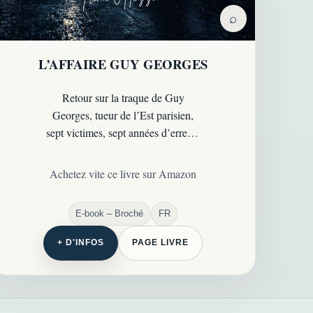
⌕
L’AFFAIRE GUY GEORGES
Retour sur la traque de Guy
Georges, tueur de l’Est parisien,
sept victimes, sept années d’erreurs
et une affaire qui a bouleversé la
police française…
Achetez vite ce livre sur Amazon
E-book – Broché
FR
+ D'INFOS
PAGE LIVRE