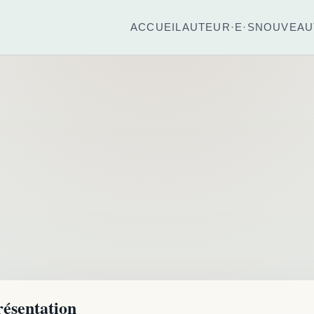
ACCUEIL
AUTEUR·E·S
NOUVEAU
résentation