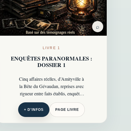
⌕
LIVRE 1
ENQUÊTES PARANORMALES :
DOSSIER 1
Cinq affaires réelles, d’Amityville à
la Bête du Gévaudan, reprises avec
rigueur entre faits établis, enquêtes
officielles et zones d’ombre
persistantes…
+ D'INFOS
PAGE LIVRE