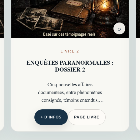
⌕
LIVRE 2
ENQUÊTES PARANORMALES :
DOSSIER 2
Cinq nouvelles affaires
documentées, entre phénomènes
consignés, témoins entendus,
enquêtes poussées à leurs limites et
zones d’incertitude persistantes.
+ D'INFOS
PAGE LIVRE