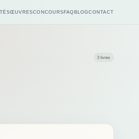
TÉS
ŒUVRES
CONCOURS
FAQ
BLOG
CONTACT
3 livres