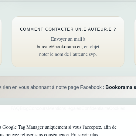
COMMENT CONTACTER UN.E AUTEUR.E ?
Envoyer un mail à
bureau@bookorama.eu
, en objet
noter le nom de l’auteur.e svp.
z rien en vous abonnant à notre page Facebook :
Bookorama s
FAQ
Blog
Concours
Mentions légales
Confidentialité
Cookies
a Google Tag Manager uniquement si vous l'acceptez, afin de
©
2026
Bookorama.
ous pouvez refuser sans conséquence.
En savoir plus
.