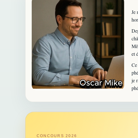
Je 
hor
Dep
châ
Mêm
et 
Ce 
phé
je 
phé
CONCOURS 2026