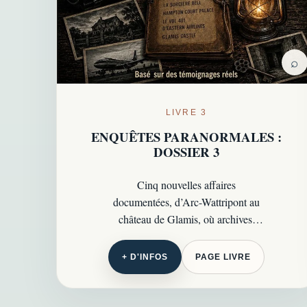
⌕
LIVRE 3
ENQUÊTES PARANORMALES :
DOSSIER 3
Cinq nouvelles affaires
documentées, d’Arc-Wattripont au
château de Glamis, où archives,
témoins officiels et zones grises
résistent encore aux explications
+ D'INFOS
PAGE LIVRE
rationnelles.