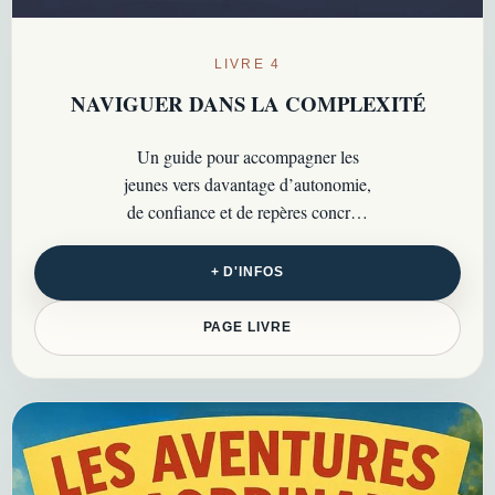
LIVRE 4
NAVIGUER DANS LA COMPLEXITÉ
Un guide pour accompagner les
jeunes vers davantage d’autonomie,
de confiance et de repères concrets
au moment de construire leur
propre vie…
+ D'INFOS
PAGE LIVRE