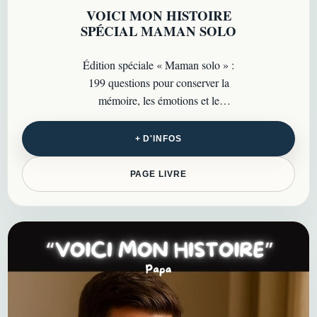
VOICI MON HISTOIRE
SPÉCIAL MAMAN SOLO
Édition spéciale « Maman solo » :
199 questions pour conserver la
mémoire, les émotions et le
parcours d’une vie dans un livre
intime à transmettre…
+ D'INFOS
PAGE LIVRE