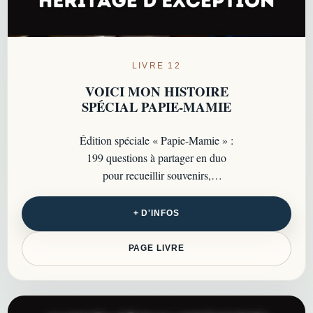
LIVRE 12
VOICI MON HISTOIRE
SPÉCIAL PAPIE-MAMIE
Édition spéciale « Papie-Mamie » :
199 questions à partager en duo
pour recueillir souvenirs,
anecdotes, traditions et moments
précieux à transmettre…
+ D'INFOS
PAGE LIVRE