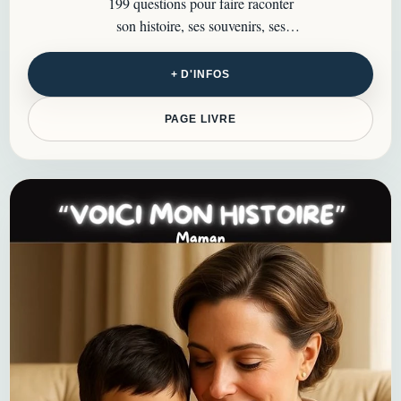
199 questions pour faire raconter
son histoire, ses souvenirs, ses
valeurs et les petits détails de vie à
ne pas oublier…
+ D'INFOS
PAGE LIVRE