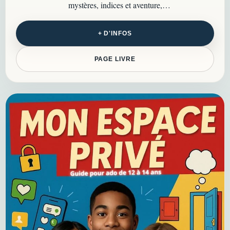
mystères, indices et aventure,
portée par une jeune détective aussi
vive que curieuse…
+ D'INFOS
PAGE LIVRE