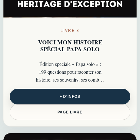
LIVRE 8
VOICI MON HISTOIRE
SPÉCIAL PAPA SOLO
Édition spéciale « Papa solo » :
199 questions pour raconter son
histoire, ses souvenirs, ses combats
et les instants précieux qui méritent
d’être transmis…
+ D'INFOS
PAGE LIVRE