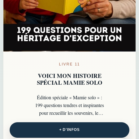
LIVRE 11
VOICI MON HISTOIRE
SPÉCIAL MAMIE SOLO
Édition spéciale « Mamie solo » :
199 questions tendres et inspirantes
pour recueillir les souvenirs, les
confidences et les moments
marquants à transmettre…
+ D'INFOS