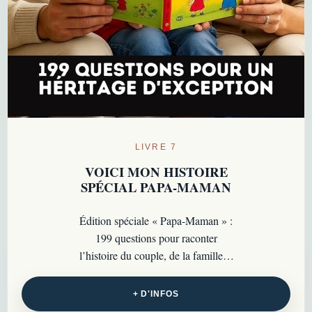
LIVRE 7
VOICI MON HISTOIRE
SPÉCIAL PAPA-MAMAN
Édition spéciale « Papa-Maman » :
199 questions pour raconter
l’histoire du couple, de la famille et
les souvenirs que l’on souhaite
laisser…
+ D'INFOS