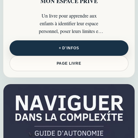
MON ESPACE PRIVÉ
Un livre pour apprendre aux
enfants à identifier leur espace
personnel, poser leurs limites et
comprendre qu’ils ont le droit de se
faire respecter…
+ D'INFOS
PAGE LIVRE