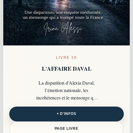
LIVRE 16
L'AFFAIRE DAVAL
La disparition d’Alexia Daval,
l’émotion nationale, les
incohérences et le mensonge qui
ont transformé une affaire
médiatique en dossier criminel
+ D'INFOS
majeur…
PAGE LIVRE