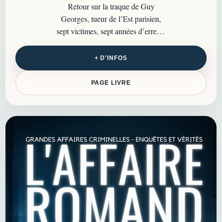
Retour sur la traque de Guy
Georges, tueur de l’Est parisien,
sept victimes, sept années d’erreurs
et une affaire qui a bouleversé la
police française…
+ D'INFOS
PAGE LIVRE