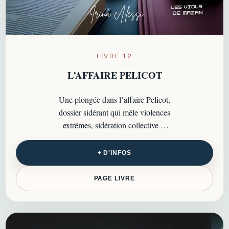
LIVRE 12
L’AFFAIRE PELICOT
Une plongée dans l’affaire Pelicot,
dossier sidérant qui mêle violences
extrêmes, sidération collective et
questions majeures autour de la
justice…
+ D'INFOS
PAGE LIVRE