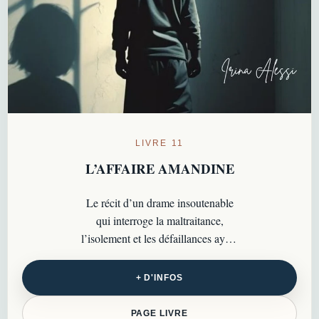
LIVRE 11
L’AFFAIRE AMANDINE
Le récit d’un drame insoutenable
qui interroge la maltraitance,
l’isolement et les défaillances ayant
conduit à la mort d’Amandine, 13
ans…
+ D'INFOS
PAGE LIVRE