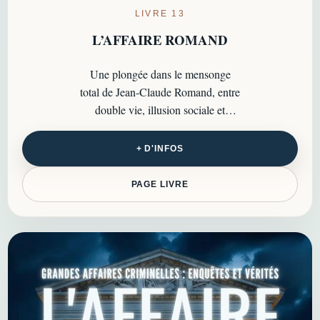
LIVRE 13
L’AFFAIRE ROMAND
Une plongée dans le mensonge
total de Jean-Claude Romand, entre
double vie, illusion sociale et
effondrement final d’un des
dossiers psychologiques les plus
+ D'INFOS
troublants de France…
PAGE LIVRE