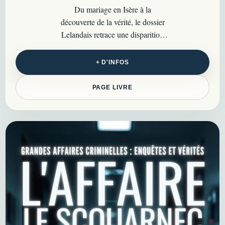
Du mariage en Isère à la
découverte de la vérité, le dossier
Lelandais retrace une disparition
d’enfant devenue l’une des affaires
les plus marquantes…
+ D'INFOS
PAGE LIVRE