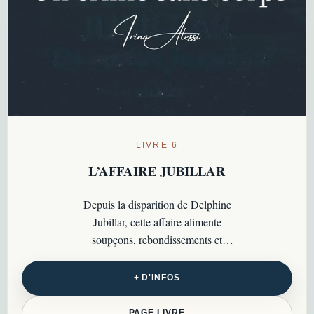
LIVRE 6
L’AFFAIRE JUBILLAR
Depuis la disparition de Delphine
Jubillar, cette affaire alimente
soupçons, rebondissements et
zones d’ombre dans un dossier
toujours profondément troublant…
+ D'INFOS
PAGE LIVRE