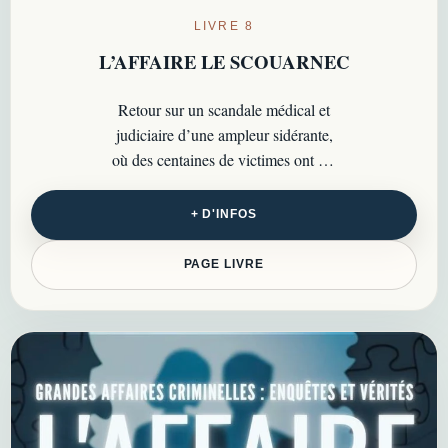
LIVRE 8
L’AFFAIRE LE SCOUARNEC
Retour sur un scandale médical et
judiciaire d’une ampleur sidérante,
où des centaines de victimes ont été
agressées dans le silence pendant
des années…
+ D'INFOS
PAGE LIVRE