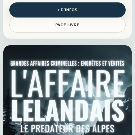
disparitions et crimes qui ont
marqué durablement les esprits…
+ D'INFOS
PAGE LIVRE