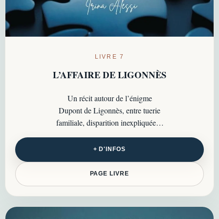
LIVRE 7
L’AFFAIRE DE LIGONNÈS
Un récit autour de l’énigme
Dupont de Ligonnès, entre tuerie
familiale, disparition inexpliquée et
fascination durable de l’opinion
publique…
+ D'INFOS
PAGE LIVRE